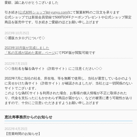
愛顧、誠にありがとうございました
引き続き
[公式材料ショップilpl-yunyu.com/]
にて製菓材料のご注文を承ります
公式ショップでは新規会員登録で500円OFFクーポンプレゼントや公式ショップ限定
商品を販売中です。引き続きご愛顧のほどお願い申し上げます
2023年10月25日
◇通販カタログについて◇
2023年10月版が完成しました
「私の五感が認めた素材」ページ
にてPDF版が閲覧可能です
2022年7月15日
◇◇当社名を騙る偽サイト（詐欺サイト）にご注意ください◇◇
2022年7月に当社の社名、所在地、等を無断で使用し、当社が運営しているかのよう
に見せかけた偽サイト（詐欺サイト）が確認されましたが、当社とは一切関係のない
サイトでございます。
このような偽ECサイトを利用された場合、お客様の個人情報が不正に取得された
り、代金を支払ったにもかかわらず商品が届かない、などの被害に遭う可能性があり
ますので、十分にご注意いただきますようお願い申し上げます
恵比寿事務所からのお知らせ
2022年4月25日
【営業時間のお知らせ】