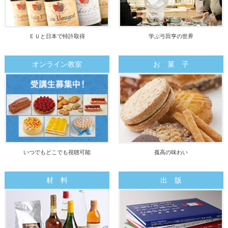
ＥＵと日本で特許取得
学ぶ弓田亨の世界
オンライン教室
お 菓 子
いつでもどこでも視聴可能
孤高の味わい
材 料
出 版