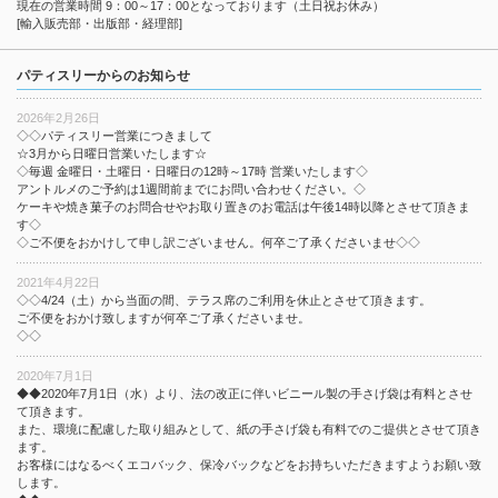
現在の営業時間 9：00～17：00となっております（土日祝お休み）
[輸入販売部・出版部・経理部]
パティスリーからのお知らせ
2026年2月26日
◇◇パティスリー営業につきまして
☆3月から日曜日営業いたします☆
◇毎週 金曜日・土曜日・日曜日の12時～17時 営業いたします◇
アントルメのご予約は1週間前までにお問い合わせください。◇
ケーキや焼き菓子のお問合せやお取り置きのお電話は午後14時以降とさせて頂きま
す◇
◇ご不便をおかけして申し訳ございません。何卒ご了承くださいませ◇◇
2021年4月22日
◇◇4/24（土）から当面の間、テラス席のご利用を休止とさせて頂きます。
ご不便をおかけ致しますが何卒ご了承くださいませ。
◇◇
2020年7月1日
◆◆2020年7月1日（水）より、法の改正に伴いビニール製の手さげ袋は有料とさせ
て頂きます。
また、環境に配慮した取り組みとして、紙の手さげ袋も有料でのご提供とさせて頂き
ます。
お客様にはなるべくエコバック、保冷バックなどをお持ちいただきますようお願い致
します。