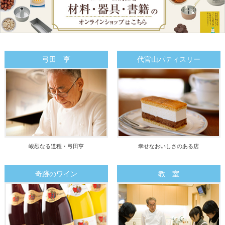
弓田 亨
代官山パティスリー
峻烈なる道程・弓田亨
幸せなおいしさのある店
奇跡のワイン
教 室