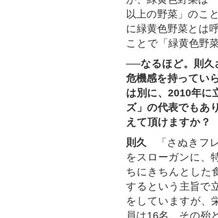
以上の野菜」のこ
に緑黄色野菜とは
ことで「緑黄色野
──なるほど。則
危機感を持ってい
は別に、2010年
ズ」の代表でもあ
えて頂けますか？
則久
「さぬきフレ
をスローガンに、
ちにきちんとした
するという主旨で
をしていますが、
員は16名。その殆