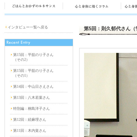
インタビュー一覧へ戻る
第5回：則久郁代さん（
第15回：平舘のり子さん
（その2）
第15回：平舘のり子さん
（その1）
第14回：中山日さえさん
第13回：八木若葉さん
特別編：桐島洋子さん
第12回：続麻理さん
第11回：木内覚さん