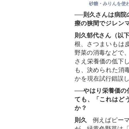
砂糖・みりんを使
──則久さんは病
療の狭間でジレン
則久郁代さん（以
根、さつまいもは
野菜の消毒などで
さえ栄養価の低下
も、決められた消
かを現在試行錯誤
──やはり栄養価
ても、「これはど
か？
則久
例えばピーマ
が、緑黄色野菜は「