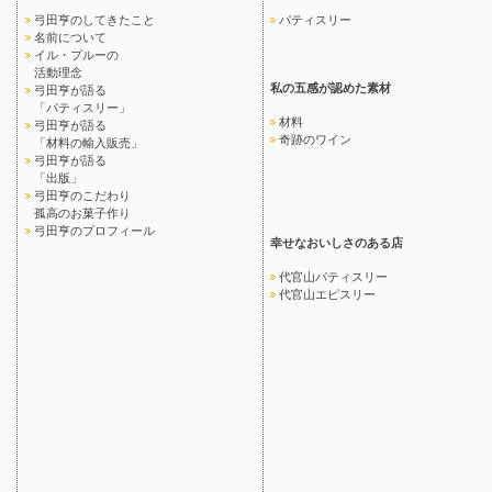
弓田亨のしてきたこと
パティスリー
名前について
イル・プルーの
活動理念
私の五感が認めた素材
弓田亨が語る
「パティスリー」
材料
弓田亨が語る
奇跡のワイン
「材料の輸入販売」
弓田亨が語る
「出版」
弓田亨のこだわり
孤高のお菓子作り
弓田亨のプロフィール
幸せなおいしさのある店
代官山パティスリー
代官山エピスリー