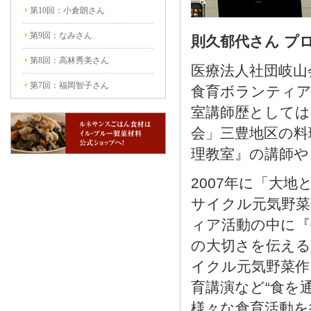
第10回：小倉朗さん
第9回：なみさん
則久郁代さん プ
第8回：高林秀美さん
医療法人社団岐山
第7回：福岡智子さん
食育ボランティア
室講師歴としては
会」三豊地区の料
理教室』の講師や
2007年に「大
サイクル元気野菜
ィア活動の中に『
の大切さを伝える
イクル元気野菜作
育講演など“食を
様々な食育活動を